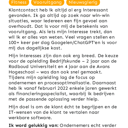
Fitness
Vooruitgang
Nieuwsgierig
Klantcontact heb ik altijd al erg interessant
gevonden. Ik ga altijd op zoek naar win-win
situaties, waar iedereen een fijn gevoel aan
overhoudt. Dat is voor mij de betekenis van
vooruitgang. Als iets mijn interesse trekt, dan
wil ik er alles van weten. Veel vragen stellen en
100+ keer per dag Googelen/ChatGPT’en is voor
mij dus dagelijkse kost.
Mijn interesses zijn dan ook erg breed. De keuze
voor de opleiding Bedrijfskunde – 2 jaar aan de
Radboud Universiteit en 4 jaar aan de Avans
Hogeschool – was dan ook snel gemaakt.
Tijdens mijn opleiding lag de focus op
ondernemen en procesoptimalisatie. Daarnaast
heb ik vanaf februari 2022 enkele jaren gewerkt
als financieringsspecialist, waarbij ik bedrijven
met de passende oplossing verder hielp.
Mijn doel is om de klant écht te begrijpen en de
IT-wensen van de klant te vertalen naar
werkbare software.
Ik word gelukkig van:
Ondernemers echt verder